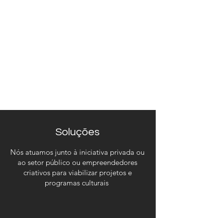
mais abrangente, que transformasse o
conteúdo em livros, e-books,
audiolivros, documentários, séries e
outros formatos possíveis e
inimagináveis pelas outras pessoas.
Saiba mais
Soluções
Nós atuamos junto à iniciativa privada ou
ao setor público ou empreendedores
criativos para viabilizar projetos e
programas culturais