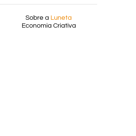
Sobre a
Luneta
Economia Criativa
Nossa equipe
A Luneta Economia Criativa é
composta pelos sócios e mais uma
rede de parcerias multidisciplinar para
conseguirmos atender as demandas do
setor criativo.
Nossa equipe é qualificada, com muita
experiência nas áreas de gestão e
produção cultural, artes em geral,
planejamento estratégico para seu
projeto ou programa cultural.