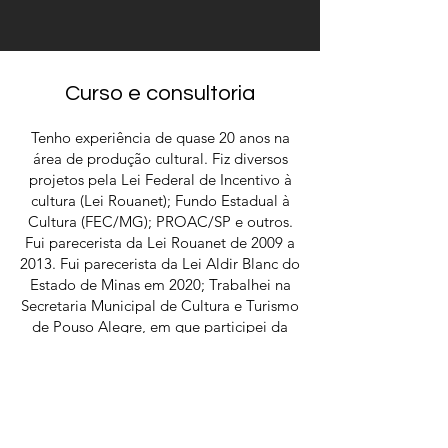
Curso e consultoria
Tenho experiência de quase 20 anos na
área de produção cultural. Fiz diversos
projetos pela Lei Federal de Incentivo à
cultura (Lei Rouanet); Fundo Estadual à
Cultura (FEC/MG); PROAC/SP e outros.
Fui parecerista da Lei Rouanet de 2009 a
2013. Fui parecerista da Lei Aldir Blanc do
Estado de Minas em 2020; Trabalhei na
Secretaria Municipal de Cultura e Turismo
de Pouso Alegre, em que participei da
criação do Sistema e Plano Municipal de
Cultura, fui presidente da Comissão de
Seleção de projetos culturais do
munícipio e do Conselho de patrimônio
histórico e cultural.