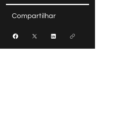
Compartilhar
Participar
Info
Telefone:
(35) 98412-0636
E-mail:
lunetaeconomiacriativa@gmail.com