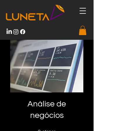
Análise de
negócios
9 etapas